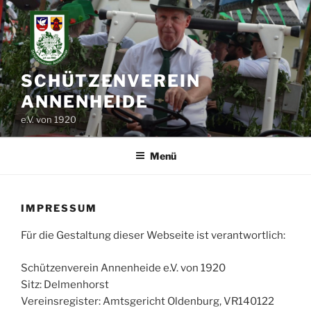
Zum
Inhalt
springen
SCHÜTZENVEREIN
ANNENHEIDE
e.V. von 1920
Menü
IMPRESSUM
Für die Gestaltung dieser Webseite ist verantwortlich:
Schützenverein Annenheide e.V. von 1920
Sitz: Delmenhorst
Vereinsregister: Amtsgericht Oldenburg, VR140122